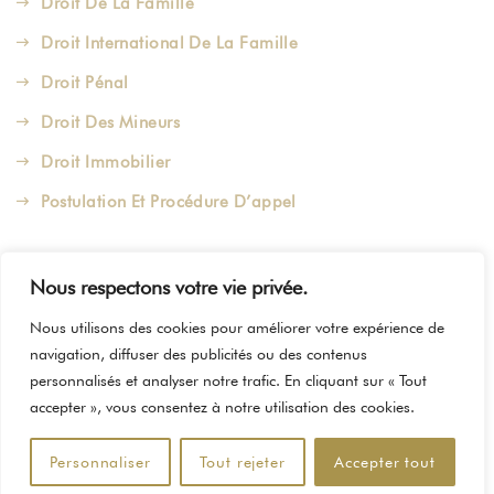
Droit De La Famille
Droit International De La Famille
Droit Pénal
Droit Des Mineurs
Droit Immobilier
Postulation Et Procédure D’appel
Nous respectons votre vie privée.
Copyright 2024,
AiLand Agency
. Tous droits réservés.
Nous utilisons des cookies pour améliorer votre expérience de
navigation, diffuser des publicités ou des contenus
Mentions Légales
Politique de Confidentialité
personnalisés et analyser notre trafic. En cliquant sur « Tout
accepter », vous consentez à notre utilisation des cookies.
Personnaliser
Tout rejeter
Accepter tout